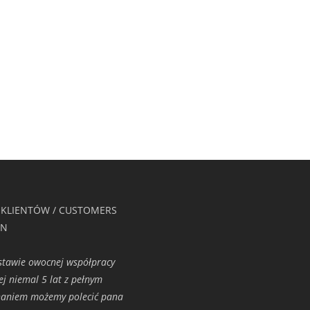
0
0
 KLIENTÓW / CUSTOMERS
ON
tawie owocnej współpracy
ej niemal 5 lat z pełnym
naniem możemy polecić pana