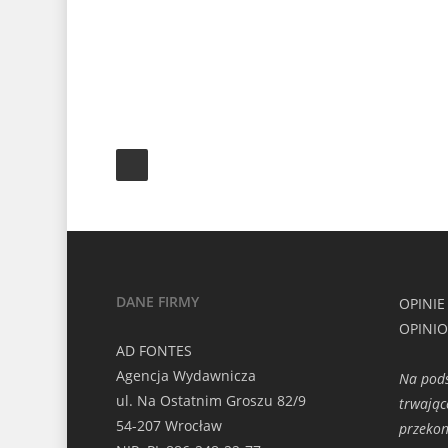
DANE FIRMY
OPINIE
OPINI
AD FONTES
Agencja Wydawnicza
Na pods
ul. Na Ostatnim Groszu 82/9
trwając
54-207 Wrocław
przeko