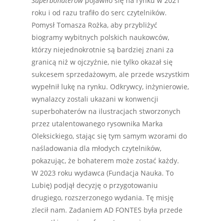
Superbohaterów
pojawiło się na rynku w 2021
roku i od razu trafiło do serc czytelników.
Pomysł Tomasza Rożka, aby przybliżyć
biogramy wybitnych polskich naukowców,
którzy niejednokrotnie są bardziej znani za
granicą niż w ojczyźnie, nie tylko okazał się
sukcesem sprzedażowym, ale przede wszystkim
wypełnił lukę na rynku. Odkrywcy, inżynierowie,
wynalazcy zostali ukazani w konwencji
superbohaterów na ilustracjach stworzonych
przez utalentowanego rysownika Marka
Oleksickiego, stając się tym samym wzorami do
naśladowania dla młodych czytelników,
pokazując, że bohaterem może zostać każdy.
W 2023 roku wydawca (Fundacja Nauka. To
Lubię) podjął decyzję o przygotowaniu
drugiego, rozszerzonego wydania. Tę misję
zlecił nam. Zadaniem AD FONTES była przede