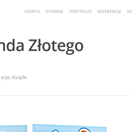
OFERTA
O FIRMIE
PORTFOLIO
REFERENCJE
K
enda Złotego
racje
,
Książki