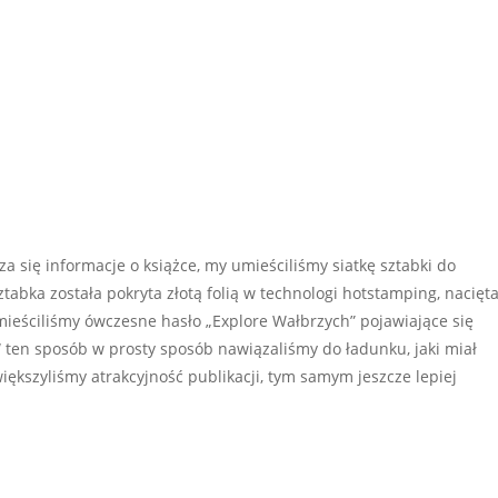
za się informacje o książce, my umieściliśmy siatkę sztabki do
ztabka została pokryta złotą folią w technologi hotstamping, nacięt
mieściliśmy ówczesne hasło „Explore Wałbrzych” pojawiające się
ten sposób w prosty sposób nawiązaliśmy do ładunku, jaki miał
ększyliśmy atrakcyjność publikacji, tym samym jeszcze lepiej