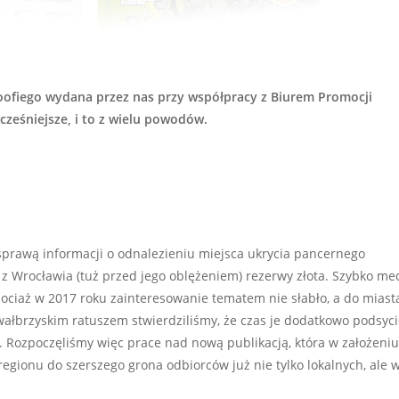
ofiego wydana przez nas przy współpracy z Biurem Promocji
cześniejsze, i to z wielu powodów.
 sprawą informacji o odnalezieniu miejsca ukrycia pancernego
 z Wrocławia (tuż przed jego oblężeniem) rezerwy złota. Szybko me
hociaż w 2017 roku zainteresowanie tematem nie słabło, a do miast
z wałbrzyskim ratuszem stwierdziliśmy, że czas je dodatkowo podsyci
Rozpoczęliśmy więc prace nad nową publikacją, która w założeniu
egionu do szerszego grona odbiorców już nie tylko lokalnych, ale 