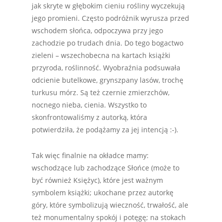
jak skryte w głębokim cieniu rośliny wyczekują
jego promieni. Często podróżnik wyrusza przed
wschodem słońca, odpoczywa przy jego
zachodzie po trudach dnia. Do tego bogactwo
zieleni – wszechobecna na kartach książki
przyroda, roślinność. Wyobraźnia podsuwała
odcienie butelkowe, grynszpany lasów, trochę
turkusu mórz. Są też czernie zmierzchów,
nocnego nieba, cienia. Wszystko to
skonfrontowaliśmy z autorką, która
potwierdziła, że podążamy za jej intencją :-).
Tak więc finalnie na okładce mamy:
wschodzące lub zachodzące Słońce (może to
być również Księżyc), które jest ważnym
symbolem książki; ukochane przez autorkę
góry, które symbolizują wieczność, trwałość, ale
też monumentalny spokój i potęgę; na stokach