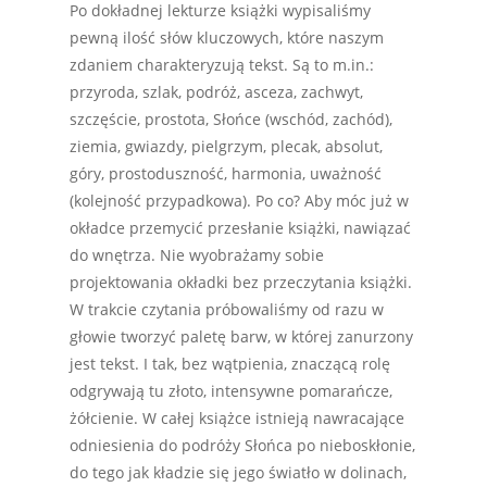
Po dokładnej lekturze książki wypisaliśmy
pewną ilość słów kluczowych, które naszym
zdaniem charakteryzują tekst. Są to m.in.:
przyroda, szlak, podróż, asceza, zachwyt,
szczęście, prostota, Słońce (wschód, zachód),
ziemia, gwiazdy, pielgrzym, plecak, absolut,
góry, prostoduszność, harmonia, uważność
(kolejność przypadkowa). Po co? Aby móc już w
okładce przemycić przesłanie książki, nawiązać
do wnętrza. Nie wyobrażamy sobie
projektowania okładki bez przeczytania książki.
W trakcie czytania próbowaliśmy od razu w
głowie tworzyć paletę barw, w której zanurzony
jest tekst. I tak, bez wątpienia, znaczącą rolę
odgrywają tu złoto, intensywne pomarańcze,
żółcienie. W całej książce istnieją nawracające
odniesienia do podróży Słońca po nieboskłonie,
do tego jak kładzie się jego światło w dolinach,