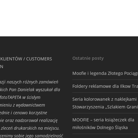
Ostatnie posty
 KLIENTÓW / CUSTOMERS
ON
Moofie i legenda Złotego Pocią
azji naszych różnych zamówień
Foldery reklamowe dla Ilkow Tr
kich Pan Danielak wyszukał dla
.fotoTAPETA w ścisłym
Seria kolorowanek z naklejkami
mieniu z wydawnictwem
Stowarzyszenia „Szlakiem Grani
dnie i cenowo korzystne
MOOFIE – seria książeczek dla
ie oraz nadzorował realizację
miłośników Dolnego Śląska
h zleceń drukarskich na miejscu.
cenimy sobie jego samodzielność