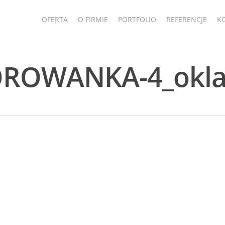
OFERTA
O FIRMIE
PORTFOLIO
REFERENCJE
K
OROWANKA-4_okla