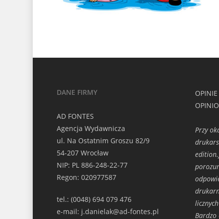
DANE FIRMY
OPINIE
OPINI
AD FONTES
Agencja Wydawnicza
Przy ok
ul. Na Ostatnim Groszu 82/9
drukars
54-207 Wrocław
edition
NIP: PL 886-248-22-77
porozu
Regon: 020977587
odpowie
drukarn
tel.: (0048) 694 079 476
licznyc
e-mail: j.danielak@ad-fontes.pl
Bardzo 