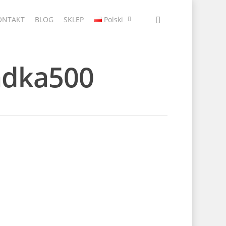
ONTAKT
BLOG
SKLEP
Polski
dka500