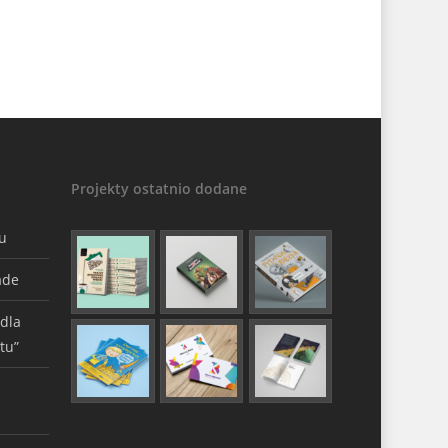
Projekty ostatnio dodane
gu
ade
 dla
tu”