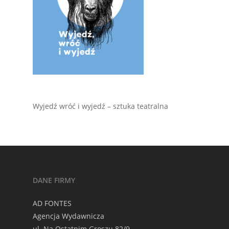
Wyjedź wróć i wyjedź – sztuka teatralna
DANE FIRMY
AD FONTES
Agencja Wydawnicza
ul. Na Ostatnim Groszu 82/9