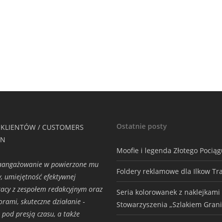
Ostatnie posty
 KLIENTÓW / CUSTOMERS
ON
Moofie i legenda Złotego Pocią
zaangażowanie w powierzone mu
Foldery reklamowe dla Ilkow Tr
y, umiejętność efektywnej
acy z zespołem redakcyjnym oraz
Seria kolorowanek z naklejkami
torami, skuteczne działanie -
Stowarzyszenia „Szlakiem Grani
 pod presją czasu, a także