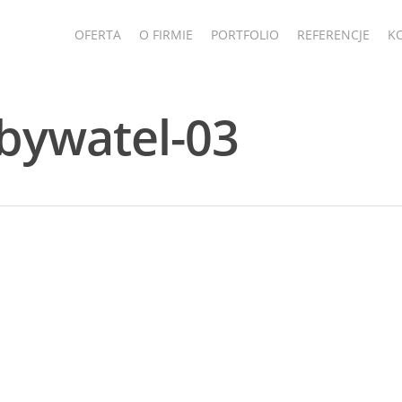
OFERTA
O FIRMIE
PORTFOLIO
REFERENCJE
K
obywatel-03