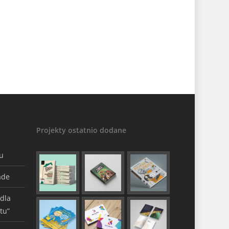
Projekty ostatnio dodane
gu
ade
 dla
tu”