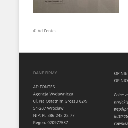
© Ad Fontes
DANE FIRMY
OPINIE
OPINI
AD FONTES
Agencja Wydawnicza
Pełne 
ul. Na Ostatnim Groszu 82/9
projekt
54-207 Wrocław
współpr
NIP: PL 886-248-22-77
ilustra
Regon: 020977587
również