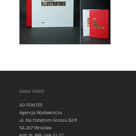
DANE FIRMY
AD FONTES
Agencja Wydawnicza
ul. Na Ostatnim Groszu 82/9
54-207 Wrocław
NIP: PL 886-248-22-77