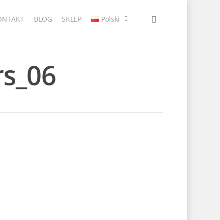
ONTAKT
BLOG
SKLEP
Polski
rs_06