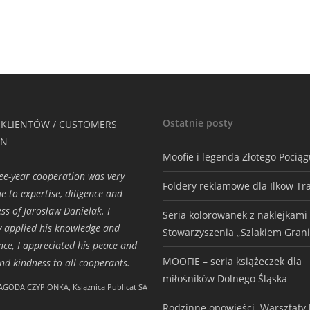
Ostatnie posty
 KLIENTÓW / CUSTOMERS
ON
Moofie i legenda Złotego Pocią
ee-year cooperation was very
Foldery reklamowe dla Ilkow Tr
e to expertise, diligence and
ess of Jarosław Danielak. I
Seria kolorowanek z naklejkami
ly applied his knowledge and
Stowarzyszenia „Szlakiem Grani
nce, I appreciated his peace and
MOOFIE – seria książeczek dla
and kindness to all cooperants.
miłośników Dolnego Śląska
AGODA CZYPIONKA, Książnica Publicat SA
Rodzinne opowieści. Warsztaty h