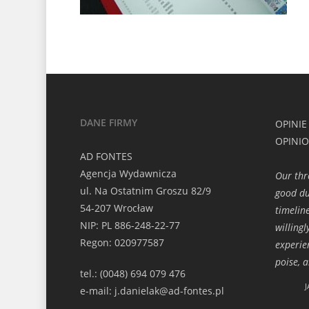
DANE FIRMY
OPINIE
OPINI
AD FONTES
Agencja Wydawnicza
Our thr
ul. Na Ostatnim Groszu 82/9
good du
54-207 Wrocław
timelin
NIP: PL 886-248-22-77
willing
Regon: 020977587
experie
poise, 
tel.: (0048) 694 079 476
J
e-mail: j.danielak@ad-fontes.pl