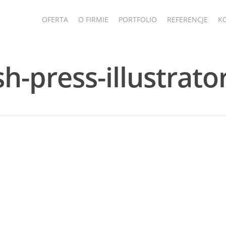
OFERTA
O FIRMIE
PORTFOLIO
REFERENCJE
K
sh-press-illustrato