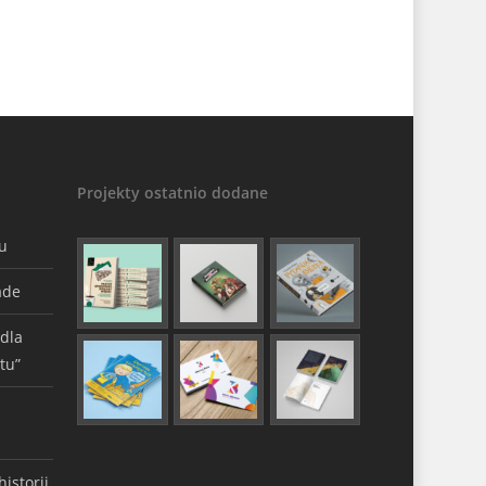
Projekty ostatnio dodane
gu
ade
 dla
tu”
istorii