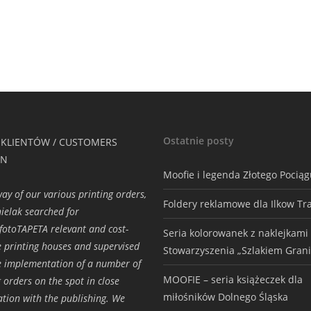
Ostatnie posty
 KLIENTÓW / CUSTOMERS
ON
Moofie i legenda Złotego Pocią
way of our various printing orders,
Foldery reklamowe dla Ilkow Tr
ielak searched for
.fotoTAPETA relevant and cost-
Seria kolorowanek z naklejkami
ve printing houses and supervised
Stowarzyszenia „Szlakiem Grani
e implementation of a number of
MOOFIE – seria książeczek dla
g orders on the spot in close
miłośników Dolnego Śląska
ation with the publishing. We