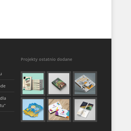
Projekty ostatnio dodane
gu
ade
 dla
tu”