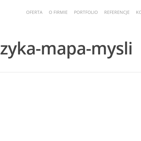
OFERTA
O FIRMIE
PORTFOLIO
REFERENCJE
K
uzyka-mapa-mysli