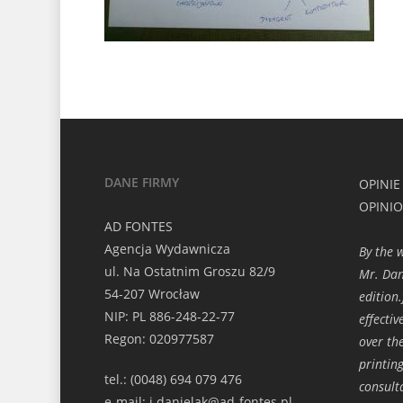
DANE FIRMY
OPINIE
OPINI
AD FONTES
Agencja Wydawnicza
By the 
ul. Na Ostatnim Groszu 82/9
Mr. Dan
54-207 Wrocław
edition
NIP: PL 886-248-22-77
effecti
Regon: 020977587
over th
printin
tel.: (0048) 694 079 476
consult
e-mail: j.danielak@ad-fontes.pl