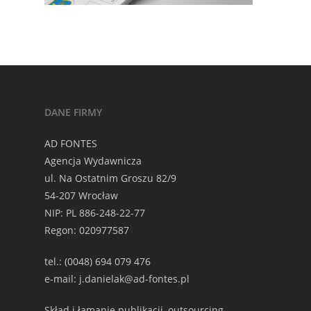
DANE FIRMY
AD FONTES
Agencja Wydawnicza
ul. Na Ostatnim Groszu 82/9
54-207 Wrocław
NIP: PL 886-248-22-77
Regon: 020977587
tel.: (0048) 694 079 476
e-mail: j.danielak@ad-fontes.pl
Skład i łamanie publikacji, outsourcing