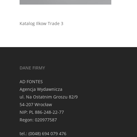
Katalog Ilkow Trade 3
DANE FIRMY
AD FONTES
Agencja Wydawnicza
ul. Na Ostatnim Groszu 82/9
54-207 Wrocław
NIP: PL 886-248-22-77
Regon: 020977587
tel.: (0048) 694 079 476