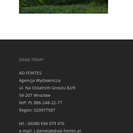
DANE FIRMY
AD FONTES
Agencja Wydawnicza
ul. Na Ostatnim Groszu 82/9
54-207 Wrocław
NIP: PL 886-248-22-77
Regon: 020977587
tel.: (0048) 694 079 476
e-mail: j.danielak@ad-fontes.pl