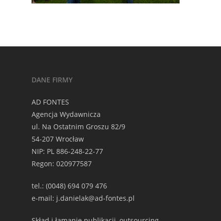
DANE FIRMY
AD FONTES
Agencja Wydawnicza
ul. Na Ostatnim Groszu 82/9
54-207 Wrocław
NIP: PL 886-248-22-77
Regon: 020977587
tel.: (0048) 694 079 476
e-mail: j.danielak@ad-fontes.pl
Skład i łamanie publikacji, outsourcing