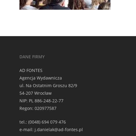
DANE FIRMY
AD FONTES
Agencja Wydawnicza
ul. Na Ostatnim Groszu 82/9
54-207 Wrocław
NIP: PL 886-248-22-77
Regon: 020977587
tel.: (0048) 694 079 476
e-mail: j.danielak@ad-fontes.pl