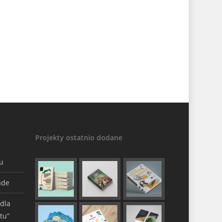
Projekty ostatnio dodane
gu
ade
 dla
tu”