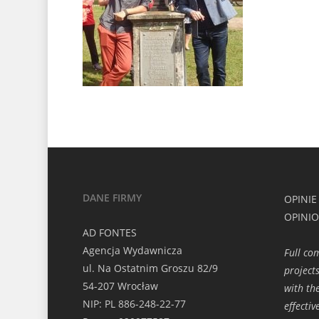
DANE FIRMY
OPINIE
OPINI
AD FONTES
Agencja Wydawnicza
Full co
ul. Na Ostatnim Groszu 82/9
projects
54-207 Wrocław
with th
NIP: PL 886-248-22-77
effecti