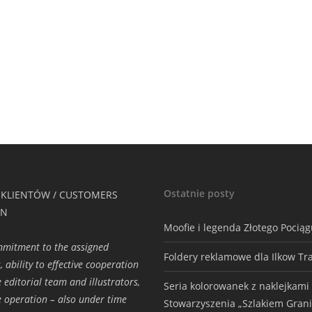
Ostatnie posty
 KLIENTÓW / CUSTOMERS
ON
Moofie i legenda Złotego Pocią
mmitment to the assigned
Foldery reklamowe dla Ilkow Tr
, ability to effective cooperation
e editorial team and illustrators,
Seria kolorowanek z naklejkami
ve operation – also under time
Stowarzyszenia „Szlakiem Grani