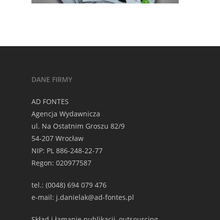
DANE FIRMY
AD FONTES
Agencja Wydawnicza
ul. Na Ostatnim Groszu 82/9
54-207 Wrocław
NIP: PL 886-248-22-77
Regon: 020977587
tel.: (0048) 694 079 476
e-mail: j.danielak@ad-fontes.pl
Skład i łamanie publikacji, outsourcing