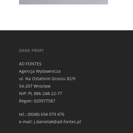
DANE FIRMY
AD FONTES
Agencja Wydawnicza
ul. Na Ostatnim Groszu 82/9
54-207 Wrocław
NIP: PL 886-248-22-77
Regon: 020977587
tel.: (0048) 694 079 476
e-mail: j.danielak@ad-fontes.pl