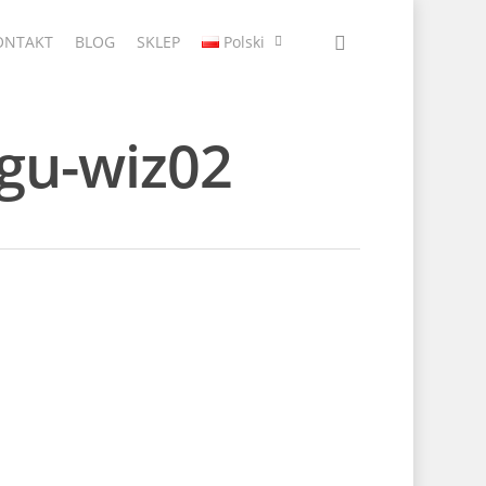
ONTAKT
BLOG
SKLEP
Polski
agu-wiz02