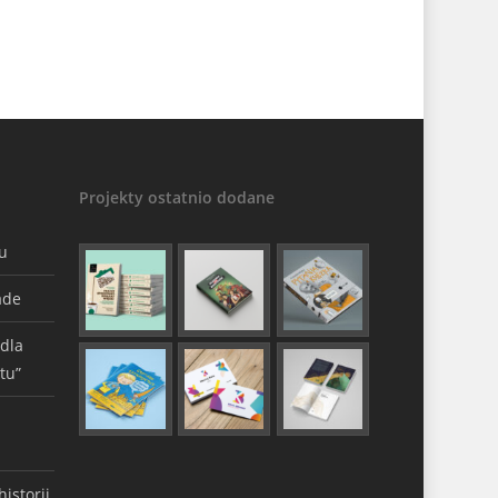
Projekty ostatnio dodane
gu
ade
 dla
tu”
istorii