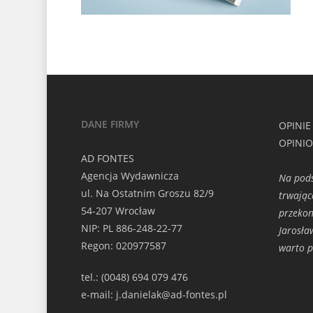
DANE FIRMY
OPINIE
OPINI
AD FONTES
Agencja Wydawnicza
Na pods
ul. Na Ostatnim Groszu 82/9
trwając
54-207 Wrocław
przeko
NIP: PL 886-248-22-77
Jarosła
Regon: 020977587
warto p
tel.: (0048) 694 079 476
e-mail: j.danielak@ad-fontes.pl