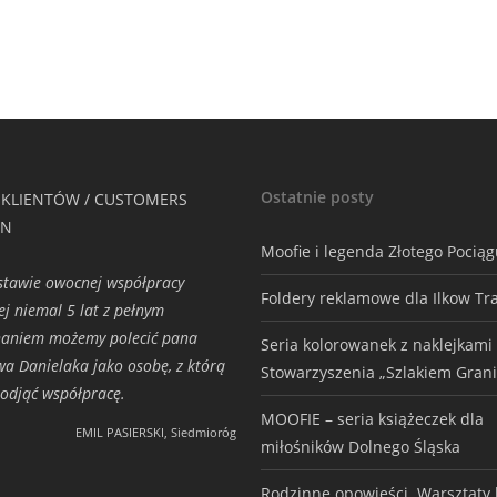
Ostatnie posty
 KLIENTÓW / CUSTOMERS
ON
Moofie i legenda Złotego Pocią
tawie owocnej współpracy
Foldery reklamowe dla Ilkow Tr
ej niemal 5 lat z pełnym
naniem możemy polecić pana
Seria kolorowanek z naklejkami
wa Danielaka jako osobę, z którą
Stowarzyszenia „Szlakiem Grani
odjąć współpracę.
MOOFIE – seria książeczek dla
EMIL PASIERSKI, Siedmioróg
miłośników Dolnego Śląska
Rodzinne opowieści. Warsztaty h