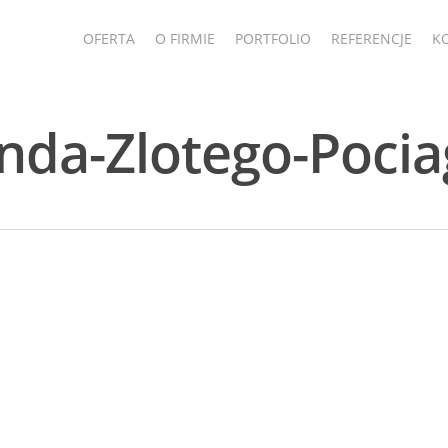
OFERTA
O FIRMIE
PORTFOLIO
REFERENCJE
K
enda-Zlotego-Poci