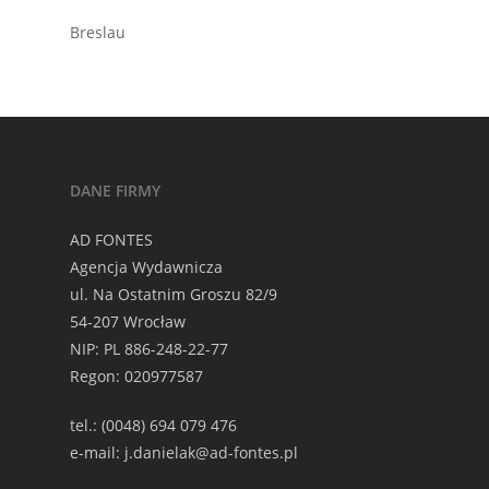
Breslau
DANE FIRMY
AD FONTES
Agencja Wydawnicza
ul. Na Ostatnim Groszu 82/9
54-207 Wrocław
NIP: PL 886-248-22-77
Regon: 020977587
tel.: (0048) 694 079 476
e-mail: j.danielak@ad-fontes.pl