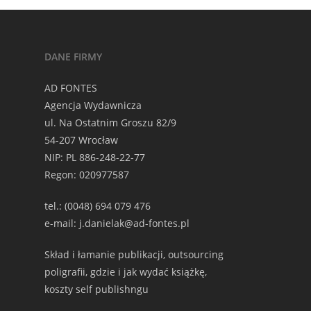
DANE FIRMY
AD FONTES
Agencja Wydawnicza
ul. Na Ostatnim Groszu 82/9
54-207 Wrocław
NIP: PL 886-248-22-77
Regon: 020977587
tel.: (0048) 694 079 476
e-mail: j.danielak@ad-fontes.pl
Skład i łamanie publikacji, outsourcing
poligrafii, gdzie i jak wydać książkę,
koszty self publishngu