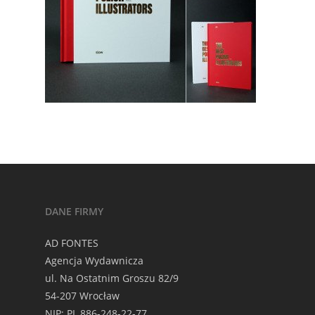
DANE FIRMY
AD FONTES
Agencja Wydawnicza
ul. Na Ostatnim Groszu 82/9
54-207 Wrocław
NIP: PL 886-248-22-77