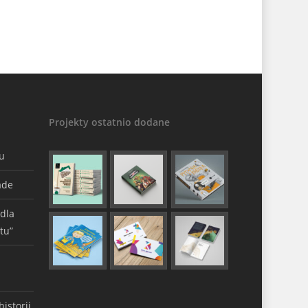
Projekty ostatnio dodane
gu
ade
 dla
tu”
istorii