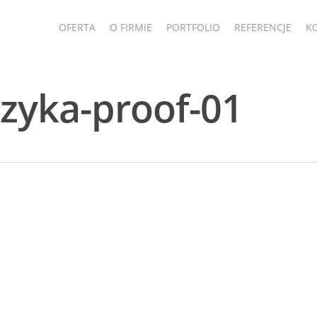
OFERTA
O FIRMIE
PORTFOLIO
REFERENCJE
K
uzyka-proof-01