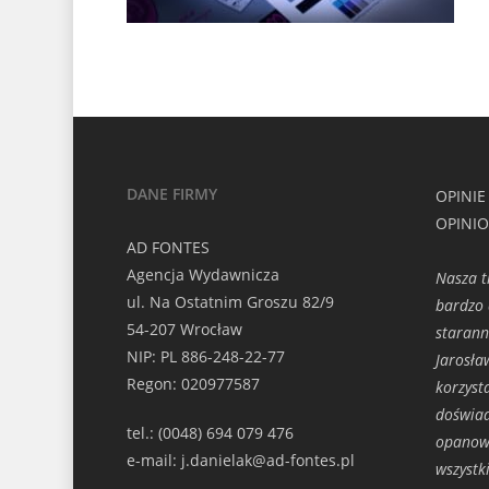
DANE FIRMY
OPINIE
OPINI
AD FONTES
Agencja Wydawnicza
Nasza t
ul. Na Ostatnim Groszu 82/9
bardzo 
54-207 Wrocław
starann
NIP: PL 886-248-22-77
Jarosła
Regon: 020977587
korzyst
doświad
tel.: (0048) 694 079 476
opanowa
e-mail: j.danielak@ad-fontes.pl
wszystk