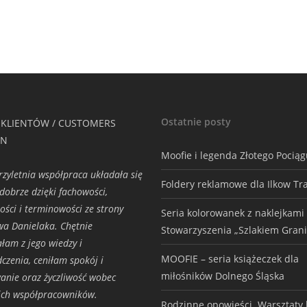
Ostatnie posty
 KLIENTÓW / CUSTOMERS
ON
Moofie i legenda Złotego Pocią
rzyletnia współpraca układała się
Foldery reklamowe dla Ilkow Tr
dobrze dzięki fachowości,
ości i terminowości ze strony
Seria kolorowanek z naklejkami
wa Danielaka. Chętnie
Stowarzyszenia „Szlakiem Grani
ałam z jego wiedzy i
MOOFIE – seria książeczek dla
czenia, ceniłam spokój i
miłośników Dolnego Śląska
nie oraz życzliwość wobec
ich współpracowników.
Rodzinne opowieści. Warsztaty h