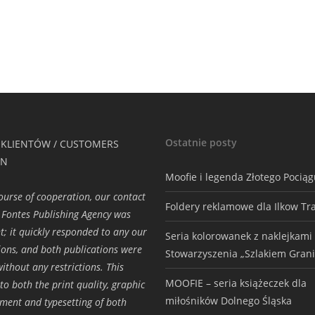
Ostatnie posty
 KLIENTÓW / CUSTOMERS
ON
Moofie i legenda Złotego Pocią
course of cooperation, our contact
Foldery reklamowe dla Ilkow Tr
 Fontes Publishing Agency was
nt; it quickly responded to any our
Seria kolorowanek z naklejkami
ions, and both publications were
Stowarzyszenia „Szlakiem Grani
ithout any restrictions. This
MOOFIE – seria książeczek dla
to both the print quality, graphic
miłośników Dolnego Śląska
ment and typesetting of both