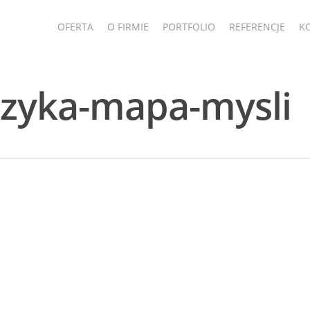
OFERTA
O FIRMIE
PORTFOLIO
REFERENCJE
K
uzyka-mapa-mysli