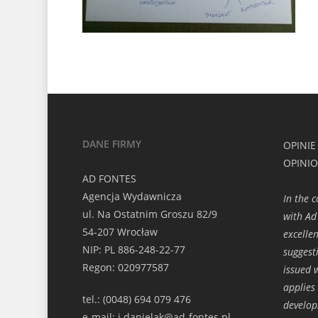
DANE FIRMY
OPINIE
OPINI
AD FONTES
Agencja Wydawnicza
In the 
ul. Na Ostatnim Groszu 82/9
with Ad
54-207 Wrocław
excelle
NIP: PL 886-248-22-77
suggest
Regon: 020977587
issued w
applies 
tel.: (0048) 694 079 476
develop
e-mail: j.danielak@ad-fontes.pl