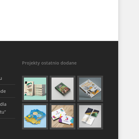
Projekty ostatnio dodane
gu
ade
 dla
tu”