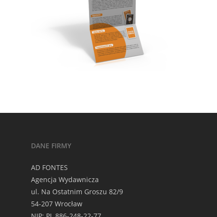
DANE FIRMY
AD FONTES
Agencja Wydawnicza
ul. Na Ostatnim Groszu 82/9
54-207 Wrocław
NIP: PL 886-248-22-77