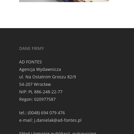
DANE FIRMY
AD FONTES
Agencja Wydawnicza
ul. Na Ostatnim Groszu 82/9
54-207 Wrocław
NIP: PL 886-248-22-77
Regon: 020977587
tel.: (0048) 694 079 476
e-mail: j.danielak@ad-fontes.pl
Skład i łamanie publikacji, outsourcing