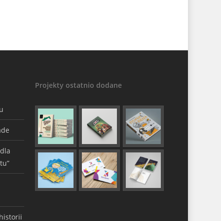
Projekty ostatnio dodane
gu
ade
 dla
tu”
istorii