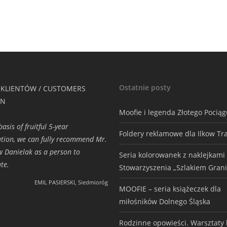
Ostatnie posty
 KLIENTÓW / CUSTOMERS
ON
Moofie i legenda Złotego Pocią
asis of fruitful 5-year
Foldery reklamowe dla Ilkow Tr
tion, we can fully recommend Mr.
w Danielak as a person to
Seria kolorowanek z naklejkami
te.
Stowarzyszenia „Szlakiem Grani
EMIL PASIERSKI, Siedmioróg
MOOFIE – seria książeczek dla
miłośników Dolnego Śląska
Rodzinne opowieści. Warsztaty h