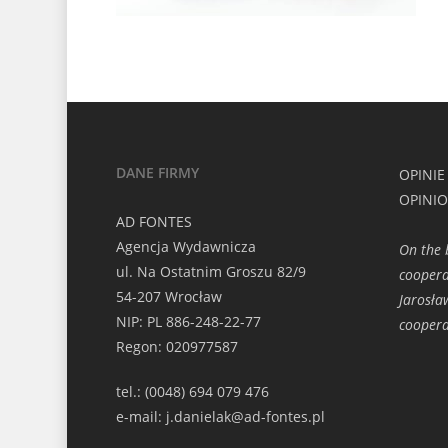
DANE FIRMY
OPINIE
OPINI
AD FONTES
Agencja Wydawnicza
On the b
ul. Na Ostatnim Groszu 82/9
coopera
54-207 Wrocław
Jarosła
NIP: PL 886-248-22-77
coopera
Regon: 020977587
tel.: (0048) 694 079 476
e-mail: j.danielak@ad-fontes.pl