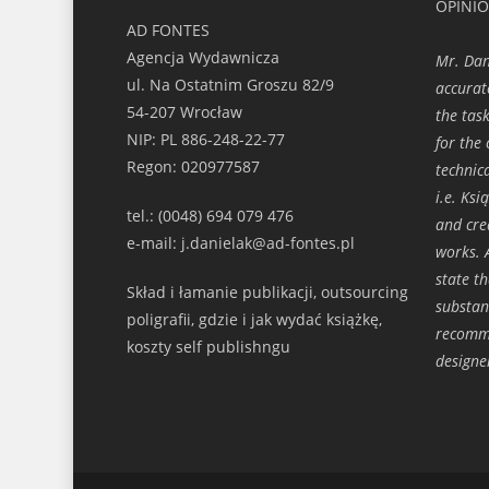
OPINI
AD FONTES
Agencja Wydawnicza
Mr. Dani
ul. Na Ostatnim Groszu 82/9
accurat
54-207 Wrocław
the tas
NIP: PL 886-248-22-77
for the 
Regon: 020977587
technica
i.e. Ksi
tel.: (0048) 694 079 476
and crea
e-mail: j.danielak@ad-fontes.pl
works. 
state t
Skład i łamanie publikacji, outsourcing
substan
poligrafii, gdzie i jak wydać książkę,
recomm
koszty self publishngu
designe