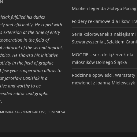
ON
Moofie i legenda Złotego Pocią
elak fulfilled his duties
Foldery reklamowe dla Ilkow Tr
ely and efficiently. He coped with
ks extension at the time of entry
Seria kolorowanek z naklejkami
cooperation in the field of
Stowarzyszenia „Szlakiem Grani
l editorial of the second imprint,
MOOFIE – seria książeczek dla
ążnica. He showed his initiative
miłośników Dolnego Śląska
tivity in the field of graphic
A-few-year cooperation allows to
Rodzinne opowieści. Warsztaty h
hat Jarosław Danielak is a
mówionej z Joanną Mielewczyk
tive and worthy to be
ended editor and graphic
r.
MONIKA KACZMAREK-KLOSE, Publicat SA