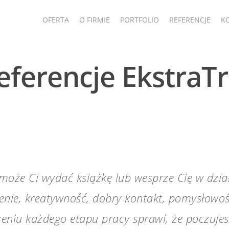
OFERTA
O FIRMIE
PORTFOLIO
REFERENCJE
K
eferencje EkstraT
 pomoże Ci wydać książkę lub wesprze Cię w dz
zenie, kreatywność, dobry kontakt, pomysłowoś
czeniu każdego etapu pracy sprawi, że poczuj