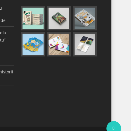
gu
ade
 dla
tu”
istorii