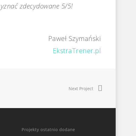
rzyznać zdecydowane 5/5!
Paweł Szymański
EkstraTrener.pl
Next Project
Projekty ostatnio dodane