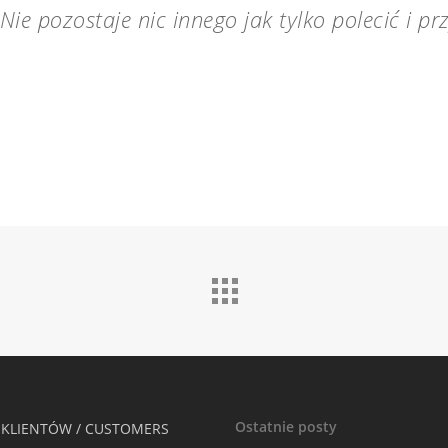
ie pozostaje nic innego jak tylko polecić i p
Ostatnie posty
 KLIENTÓW / CUSTOMERS