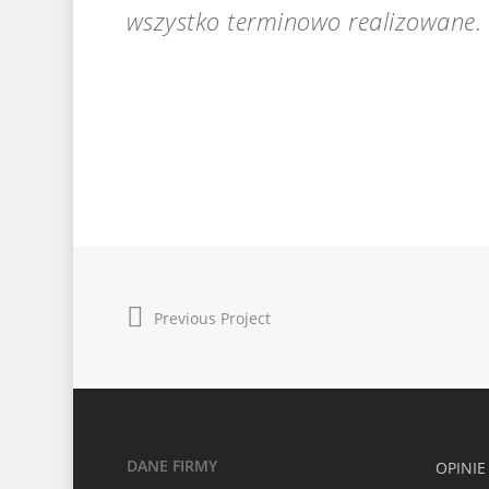
wszystko terminowo realizowane. N
Previous Project
DANE FIRMY
OPINIE