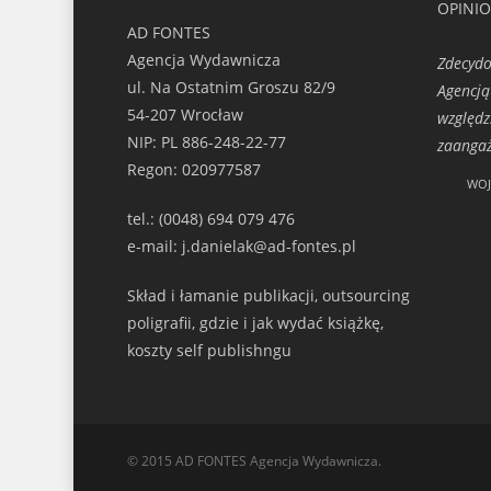
OPINI
AD FONTES
Agencja Wydawnicza
Zdecydo
ul. Na Ostatnim Groszu 82/9
Agencją
54-207 Wrocław
względz
NIP: PL 886-248-22-77
zaangaż
Regon: 020977587
WOJ
tel.: (0048) 694 079 476
e-mail: j.danielak@ad-fontes.pl
Skład i łamanie publikacji, outsourcing
poligrafii, gdzie i jak wydać książkę,
koszty self publishngu
© 2015 AD FONTES Agencja Wydawnicza.