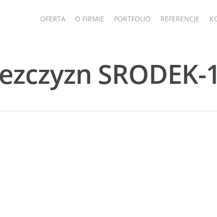
OFERTA
O FIRMIE
PORTFOLIO
REFERENCJE
K
mezczyzn SRODEK-