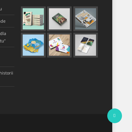
gu
ade
 dla
tu”
istorii