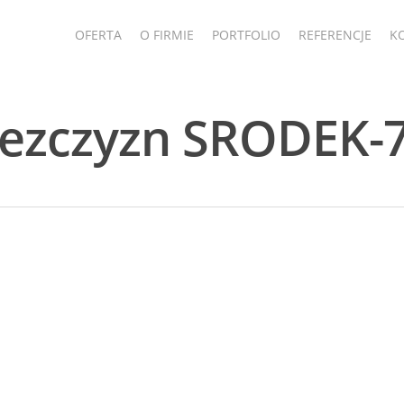
OFERTA
O FIRMIE
PORTFOLIO
REFERENCJE
K
mezczyzn SRODEK-