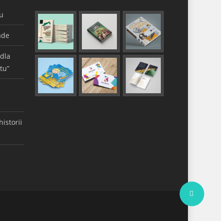
gu
ade
 dla
tu”
istorii