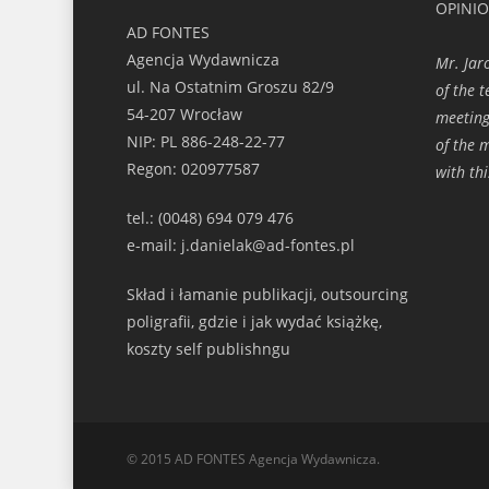
OPINI
AD FONTES
Agencja Wydawnicza
Mr. Jar
ul. Na Ostatnim Groszu 82/9
of the t
54-207 Wrocław
meeting
NIP: PL 886-248-22-77
of the 
Regon: 020977587
with th
tel.: (0048) 694 079 476
e-mail: j.danielak@ad-fontes.pl
Skład i łamanie publikacji, outsourcing
poligrafii, gdzie i jak wydać książkę,
koszty self publishngu
© 2015 AD FONTES Agencja Wydawnicza.