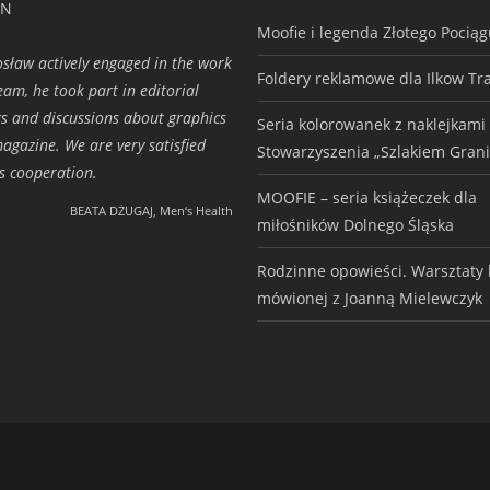
ON
Moofie i legenda Złotego Pocią
osław actively engaged in the work
Foldery reklamowe dla Ilkow Tr
eam, he took part in editorial
s and discussions about graphics
Seria kolorowanek z naklejkami
magazine. We are very satisfied
Stowarzyszenia „Szlakiem Grani
is cooperation.
MOOFIE – seria książeczek dla
BEATA DŻUGAJ, Men‘s Health
miłośników Dolnego Śląska
Rodzinne opowieści. Warsztaty h
mówionej z Joanną Mielewczyk