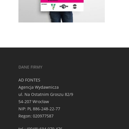
DANE FIRMY
AD FONTES
Agencja Wydawnicza
ul. Na Ostatnim Groszu 82/9
54-207 Wrocław
NIP: PL 886-248-22-77
Regon: 020977587
tel.: (0048) 694 079 476