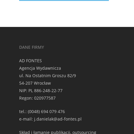
DANE FIRMY
AD FONTES
Agencja Wydawnicza
ul. Na Ostatnim Groszu 82/9
54-207 Wrocław
NIP: PL 886-248-22-77
Regon: 020977587
tel.: (0048) 694 079 476
e-mail: j.danielak@ad-fontes.pl
Skład i łamanie publikacji, outsourcing