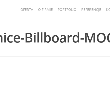
OFERTA
O FIRMIE
PORTFOLIO
REFERENCJE
K
ice-Billboard-M