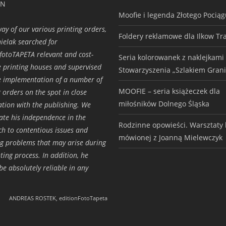
ON
Moofie i legenda Złotego Pocią
way of our various printing orders,
Foldery reklamowe dla Ilkow Tr
ielak searched for
.fotoTAPETA relevant and cost-
Seria kolorowanek z naklejkami
ve printing houses and supervised
Stowarzyszenia „Szlakiem Grani
e implementation of a number of
MOOFIE – seria książeczek dla
g orders on the spot in close
miłośników Dolnego Śląska
ation with the publishing. We
ate his independence in the
Rodzinne opowieści. Warsztaty h
h to contentious issues and
mówionej z Joanną Mielewczyk
ng problems that may arise during
ting process. In addition, he
be absolutely reliable in any
ANDREAS ROSTEK, editionFotoTapeta