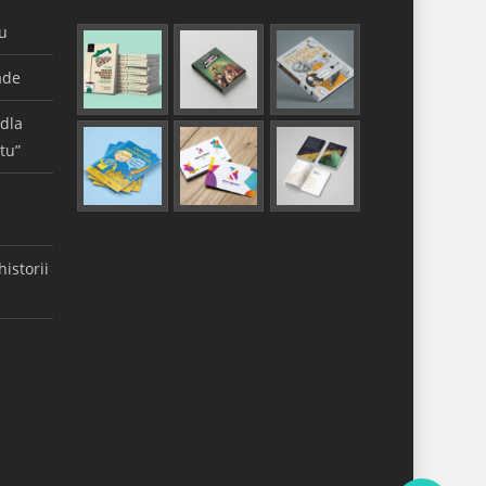
gu
ade
 dla
tu”
istorii