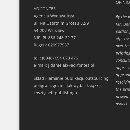
OPINI
AD FONTES
Agencja Wydawnicza
By the 
ul. Na Ostatnim Groszu 82/9
Mr. Dan
54-207 Wrocław
edition
NIP: PL 886-248-22-77
effecti
Regon: 020977587
over th
printin
tel.: (0048) 694 079 476
consult
e-mail: j.danielak@ad-fontes.pl
appreci
approac
Skład i łamanie publikacji, outsourcing
resolvi
poligrafii, gdzie i jak wydać książkę,
the prin
koszty self publishngu
proved 
aspect.