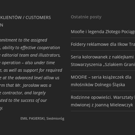
Ostatnie posty
 KLIENTÓW / CUSTOMERS
ON
Moofie i legenda Złotego Pocią
mmitment to the assigned
Foldery reklamowe dla Ilkow Tr
, ability to effective cooperation
e editorial team and illustrators,
Seria kolorowanek z naklejkami
ve operation – also under time
Stowarzyszenia „Szlakiem Grani
e, as well as support for required
MOOFIE – seria książeczek dla
e at the advanced level allow us
miłośników Dolnego Śląska
irm that Mr. Jarosław was a
e contractor, and largely
Rodzinne opowieści. Warsztaty h
uted to the success of our
mówionej z Joanną Mielewczyk
y.
EMIL PASIERSKI, Siedmioróg