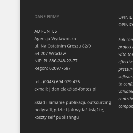
DANE FIRMY
OPINIE
OPINI
AD FONTES
Agencja Wydawnicza
Full co
ul. Na Ostatnim Groszu 82/9
projects
54-207 Wrocław
with th
NIP: PL 886-248-22-77
effecti
Regon: 020977587
pressur
softwar
tel.: (0048) 694 079 476
to conf
e-mail: j.danielak@ad-fontes.pl
valuabl
contrib
Skład i łamanie publikacji, outsourcing
compan
poligrafii, gdzie i jak wydać książkę,
koszty self publishngu