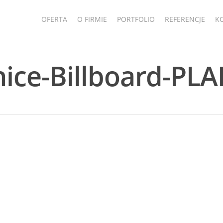
OFERTA
O FIRMIE
PORTFOLIO
REFERENCJE
K
ice-Billboard-PL