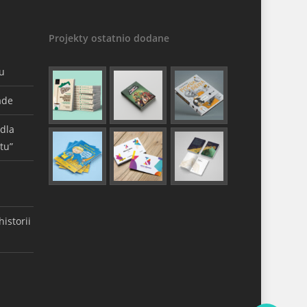
Projekty ostatnio dodane
gu
ade
 dla
tu”
istorii