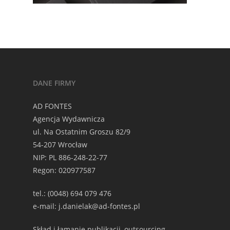
DANE FIRMY
AD FONTES
Agencja Wydawnicza
ul. Na Ostatnim Groszu 82/9
54-207 Wrocław
NIP: PL 886-248-22-77
Regon: 020977587
tel.: (0048) 694 079 476
e-mail: j.danielak@ad-fontes.pl
Skład i łamanie publikacji, outsourcing