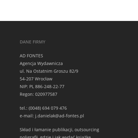
DANE FIRMY
AD FONTES
Agencja Wydawnicza
ul. Na Ostatnim Groszu 82/9
54-207 Wrocław
NIP: PL 886-248-22-77
Regon: 020977587
tel.: (0048) 694 079 476
e-mail: j.danielak@ad-fontes.pl
Skład i łamanie publikacji, outsourcing
poligrafii, gdzie i jak wydać książkę,