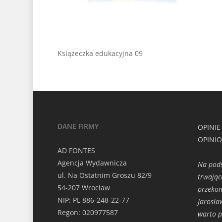
Książeczka edukacyjna 09
DANE FIRMY
OPINIE
OPINI
AD FONTES
Agencja Wydawnicza
Na pods
ul. Na Ostatnim Groszu 82/9
trwając
54-207 Wrocław
przeko
NIP: PL 886-248-22-77
Jarosła
Regon: 020977587
warto p