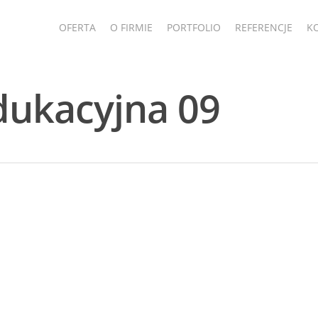
OFERTA
O FIRMIE
PORTFOLIO
REFERENCJE
K
dukacyjna 09