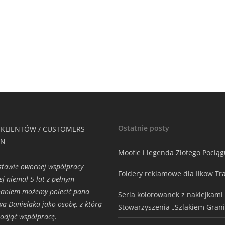
Ostatnie posty
 KLIENTÓW / CUSTOMERS
ON
Moofie i legenda Złotego Pocią
tawie owocnej współpracy
Foldery reklamowe dla Ilkow Tr
ej niemal 5 lat z pełnym
naniem możemy polecić pana
Seria kolorowanek z naklejkami
wa Danielaka jako osobę, z którą
Stowarzyszenia „Szlakiem Grani
odjąć współpracę.