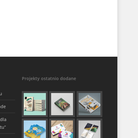
Projekty ostatnio dodane
gu
ade
 dla
tu”