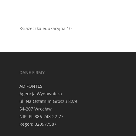
Książeczka edukacyjna 10
DANE FIRMY
AD FONTES
Agencja Wydawnicza
ul. Na Ostatnim Groszu 82/9
54-207 Wrocław
NIP: PL 886-248-22-77
Regon: 020977587