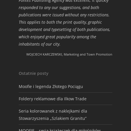
Fontes Publishing Agency was excellent; it quickly
responded to any our suggestions, and both
publications were issued without any restrictions.
This applies to both the print quality, graphic
development and typesetting of both publications,
which enjoyed great popularity among the
inhabitants of our city.
WOJCIECH KARCZEWSKI, Marketing and Town Promotion
Ostatnie posty
Moofie i legenda Złotego Pociągu
Foldery reklamowe dla Ilkow Trade
Seria kolorowanek z naklejkami dla
Stowarzyszenia „Szlakiem Granitu”
MOOFIE – seria książeczek dla miłośników