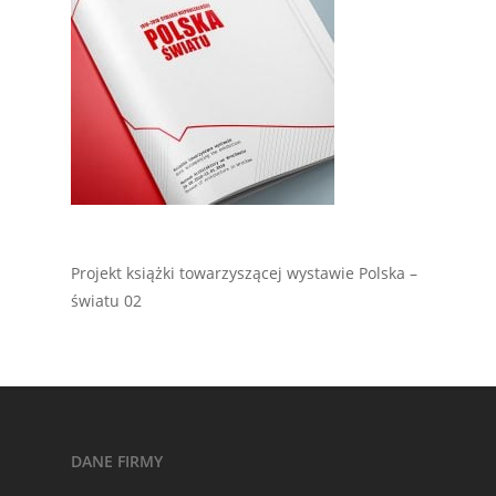
Projekt książki towarzyszącej wystawie Polska –
światu 02
DANE FIRMY