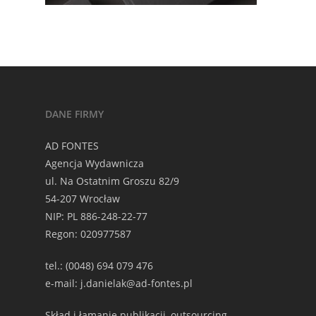
DANE FIRMY
AD FONTES
Agencja Wydawnicza
ul. Na Ostatnim Groszu 82/9
54-207 Wrocław
NIP: PL 886-248-22-77
Regon: 020977587
tel.: (0048) 694 079 476
e-mail: j.danielak@ad-fontes.pl
Skład i łamanie publikacji, outsourcing