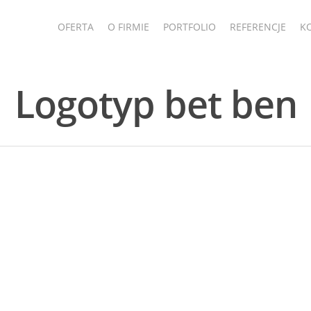
OFERTA
O FIRMIE
PORTFOLIO
REFERENCJE
K
Logotyp bet ben