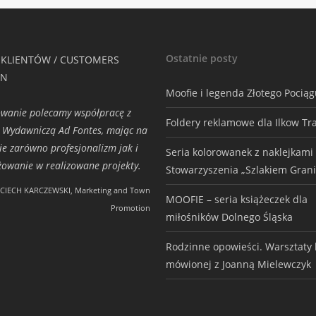
Ostatnie posty
 KLIENTÓW / CUSTOMERS
ON
Moofie i legenda Złotego Pocią
wanie polecamy współpracę z
Foldery reklamowe dla Ilkow Tr
 Wydawniczą Ad Fontes, mając na
ie zarówno profesjonalizm jak i
Seria kolorowanek z naklejkami
owanie w realizowane projekty.
Stowarzyszenia „Szlakiem Grani
CIECH KARCZEWSKI, Marketing and Town
MOOFIE – seria książeczek dla
Promotion
miłośników Dolnego Śląska
Rodzinne opowieści. Warsztaty h
mówionej z Joanną Mielewczyk