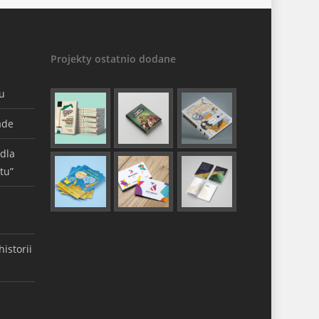
Projekty ostatnio dodane
gu
ade
 dla
tu”
istorii