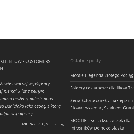
Ostatnie posty
 KLIENTÓW / CUSTOMERS
ON
Moofie i legenda Złotego Pocią
tawie owocnej współpracy
Foldery reklamowe dla Ilkow Tr
ej niemal 5 lat z pełnym
naniem możemy polecić pana
Seria kolorowanek z naklejkami
wa Danielaka jako osobę, z którą
Stowarzyszenia „Szlakiem Grani
odjąć współpracę.
MOOFIE – seria książeczek dla
EMIL PASIERSKI, Siedmioróg
miłośników Dolnego Śląska