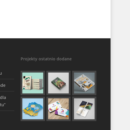
Projekty ostatnio dodane
gu
ade
 dla
tu”