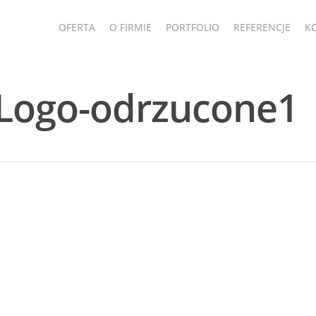
OFERTA
O FIRMIE
PORTFOLIO
REFERENCJE
K
Logo-odrzucone1