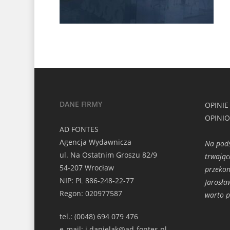
DANE FIRMY
OPINIE
OPINI
AD FONTES
Agencja Wydawnicza
Na pods
ul. Na Ostatnim Groszu 82/9
trwając
54-207 Wrocław
przeko
NIP: PL 886-248-22-77
Jarosła
Regon: 020977587
warto p
tel.: (0048) 694 079 476
e-mail: j.danielak@ad-fontes.pl