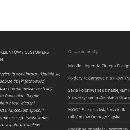
Ostatnie posty
 KLIENTÓW / CUSTOMERS
ON
Moofie i legenda Złotego Pocią
rzyletnia współpraca układała się
Foldery reklamowe dla Ilkow Tr
dobrze dzięki fachowości,
ości i terminowości ze strony
Seria kolorowanek z naklejkami
wa Danielaka. Chętnie
Stowarzyszenia „Szlakiem Grani
ałam z jego wiedzy i
MOOFIE – seria książeczek dla
czenia, ceniłam spokój i
miłośników Dolnego Śląska
nie oraz życzliwość wobec
ich współpracowników.
Rodzinne opowieści. Warsztaty h