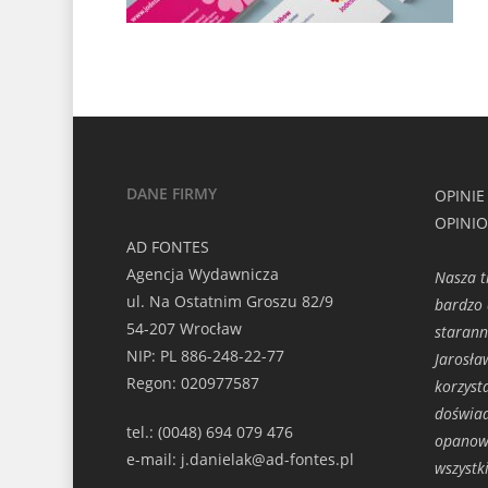
DANE FIRMY
OPINIE
OPINI
AD FONTES
Agencja Wydawnicza
Nasza t
ul. Na Ostatnim Groszu 82/9
bardzo 
54-207 Wrocław
starann
NIP: PL 886-248-22-77
Jarosła
Regon: 020977587
korzyst
doświad
tel.: (0048) 694 079 476
opanowa
e-mail: j.danielak@ad-fontes.pl
wszystk