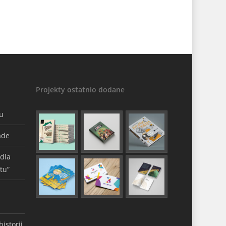
Projekty ostatnio dodane
gu
ade
 dla
tu”
istorii