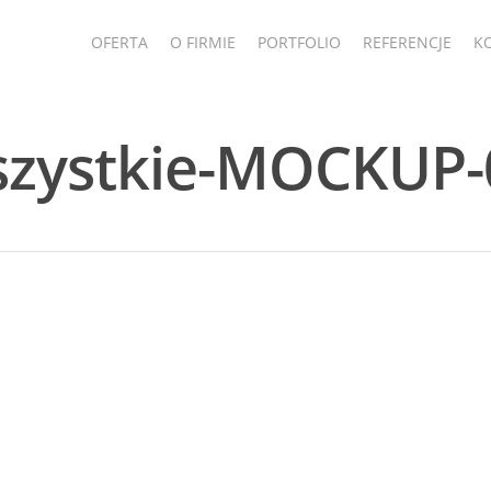
OFERTA
O FIRMIE
PORTFOLIO
REFERENCJE
K
szystkie-MOCKUP-