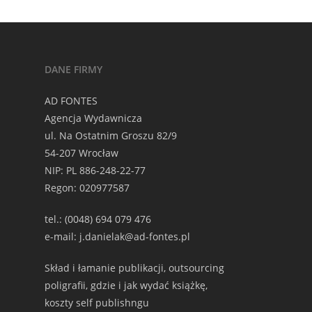
DANE FIRMY
AD FONTES
Agencja Wydawnicza
ul. Na Ostatnim Groszu 82/9
54-207 Wrocław
NIP: PL 886-248-22-77
Regon: 020977587
tel.: (0048) 694 079 476
e-mail: j.danielak@ad-fontes.pl
Skład i łamanie publikacji, outsourcing
poligrafii, gdzie i jak wydać książkę,
koszty self publishngu