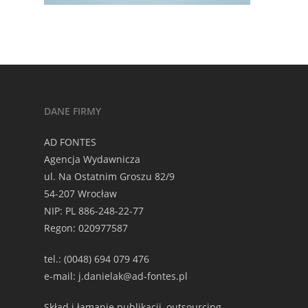
DANE FIRMY
AD FONTES
Agencja Wydawnicza
ul. Na Ostatnim Groszu 82/9
54-207 Wrocław
NIP: PL 886-248-22-77
Regon: 020977587
tel.: (0048) 694 079 476
e-mail: j.danielak@ad-fontes.pl
Skład i łamanie publikacji, outsourcing