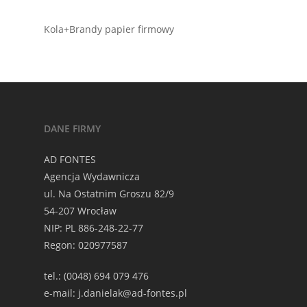
Kola+Brandy papier firmowy
DANE FIRMY
AD FONTES
Agencja Wydawnicza
ul. Na Ostatnim Groszu 82/9
54-207 Wrocław
NIP: PL 886-248-22-77
Regon: 020977587
tel.: (0048) 694 079 476
e-mail: j.danielak@ad-fontes.pl