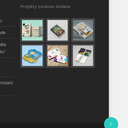
Projekty ostatnio dodane
gu
ade
 dla
tu”
istorii