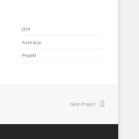
DTP
Ilustracje
Projekt
Next Project