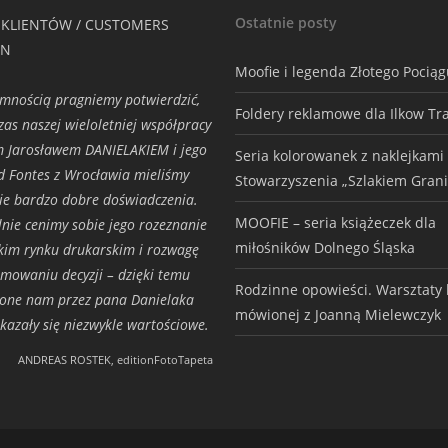
Ostatnie posty
 KLIENTÓW / CUSTOMERS
ON
Moofie i legenda Złotego Pocią
emnością pragniemy potwierdzić,
Foldery reklamowe dla Ilkow Tr
zas naszej wieloletniej współpracy
 Jarosławem DANIELAKIEM i jego
Seria kolorowanek z naklejkami
d Fontes z Wrocławia mieliśmy
Stowarzyszenia „Szlakiem Grani
ie bardzo dobre doświadczenia.
MOOFIE – seria książeczek dla
lnie cenimy sobie jego rozeznanie
miłośników Dolnego Śląska
kim rynku drukarskim i rozwagę
mowaniu decyzji – dzięki temu
Rodzinne opowieści. Warsztaty h
one nam przez pana Danielaka
mówionej z Joanną Mielewczyk
okazały się niezwykle wartościowe.
ANDREAS ROSTEK, editionFotoTapeta