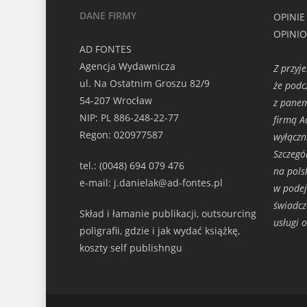
DANE FIRMY
OPINIE
OPINI
AD FONTES
Agencja Wydawnicza
Z przyj
ul. Na Ostatnim Groszu 82/9
że podc
54-207 Wrocław
z panem
NIP: PL 886-248-22-77
firmą A
Regon: 020977587
wyłączn
Szczegó
tel.: (0048) 694 079 476
na pols
e-mail: j.danielak@ad-fontes.pl
w podej
świadcz
Skład i łamanie publikacji, outsourcing
usługi 
poligrafii, gdzie i jak wydać książkę,
koszty self publishngu