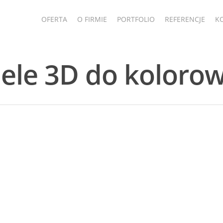
OFERTA
O FIRMIE
PORTFOLIO
REFERENCJE
K
le 3D do koloro