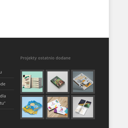
Projekty ostatnio dodane
gu
ade
 dla
tu”