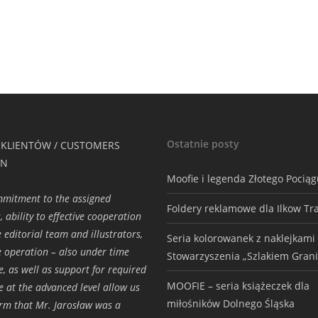
Ostatnie posty
 KLIENTÓW / CUSTOMERS
ON
Moofie i legenda Złotego Pocią
mmitment to the assigned
Foldery reklamowe dla Ilkow Tr
, ability to effective cooperation
e editorial team and illustrators,
Seria kolorowanek z naklejkami
ve operation – also under time
Stowarzyszenia „Szlakiem Grani
e, as well as support for required
MOOFIE – seria książeczek dla
e at the advanced level allow us
miłośników Dolnego Śląska
irm that Mr. Jarosław was a