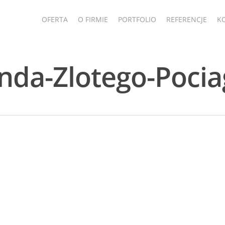
OFERTA
O FIRMIE
PORTFOLIO
REFERENCJE
K
enda-Zlotego-Poci