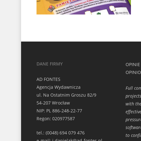
DANE FIRMY
OPINIE
OPINI
AD FONTES
Agencja Wydawnicza
Full co
ul. Na Ostatnim Groszu 82/9
projects
54-207 Wrocław
with th
NIP: PL 886-248-22-77
effecti
Regon: 020977587
pressur
softwar
tel.: (0048) 694 079 476
to conf
e-mail: j.danielak@ad-fontes.pl