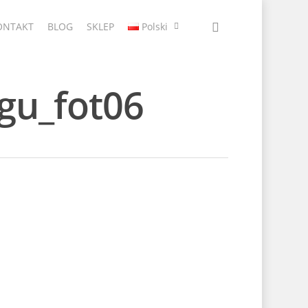
ONTAKT
BLOG
SKLEP
Polski
agu_fot06