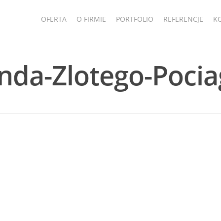
OFERTA
O FIRMIE
PORTFOLIO
REFERENCJE
K
enda-Zlotego-Poci