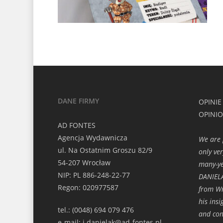
DANE FIRMY
OPINIE
OPINI
AD FONTES
Agencja Wydawnicza
We are 
ul. Na Ostatnim Groszu 82/9
only ve
54-207 Wrocław
many-ye
NIP: PL 886-248-22-77
DANIELA
Regon: 020977587
from Wr
his ins
tel.: (0048) 694 079 476
and con
e-mail: j.danielak@ad-fontes.pl