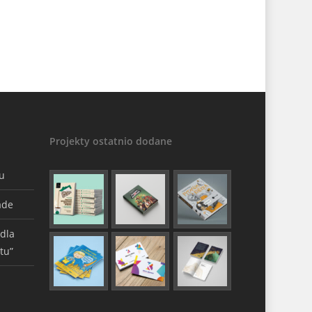
Projekty ostatnio dodane
gu
ade
 dla
tu”