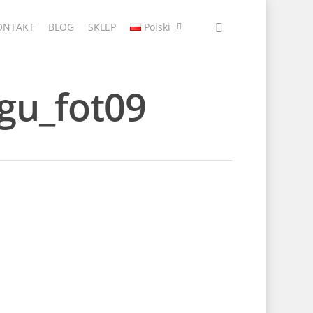
ONTAKT
BLOG
SKLEP
Polski
agu_fot09