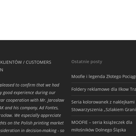
Ostatnie posty
 KLIENTÓW / CUSTOMERS
ON
Moofie i legenda Złotego Pocią
pleased to confirm that we had
Foldery reklamowe dla Ilkow Tr
ry good experience during our
ar cooperation with Mr. Jarosław
Seria kolorowanek z naklejkami
K and his company, Ad Fontes,
Stowarzyszenia „Szlakiem Grani
ocław. We especially appreciate
MOOFIE – seria książeczek dla
ights on the Polish printing market
miłośników Dolnego Śląska
sideration in decision-making - so