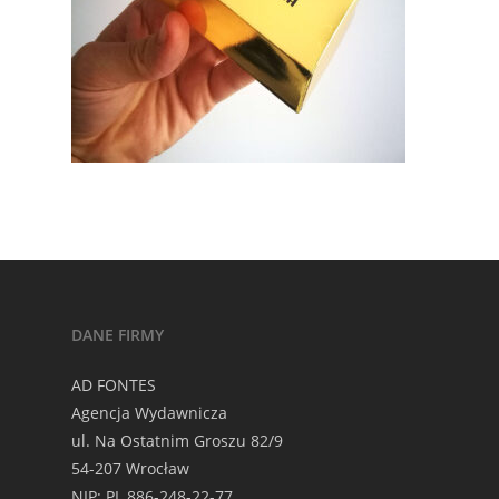
DANE FIRMY
AD FONTES
Agencja Wydawnicza
ul. Na Ostatnim Groszu 82/9
54-207 Wrocław
NIP: PL 886-248-22-77